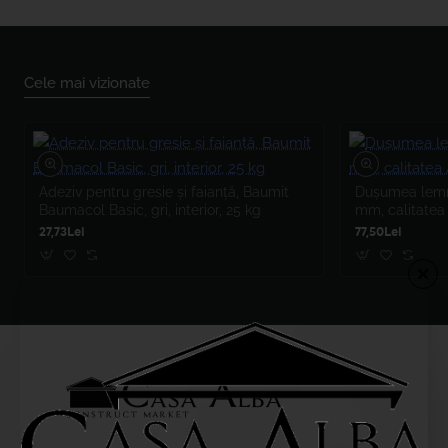
Cele mai vizionate
Adeziv pentru gresie și faianță, Baumit
Dușumea lemn 
Baumacol Basic, gri, interior, 25 kg
mm, calitatea
27,73Lei
77,50Lei