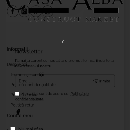
Informații
Newsletter
Ramai la curent cu noutatile si promotiile inscriindu-te la
Despre noi
newsletter-ul nostru
Termeni și condiții
Email....
Trimite
Politică confidențialitate
Am citit şi sunt de acord cu
Politică de
Politică cookie
confidențialitate
Politică retur
Contul meu
Nu mai afisa