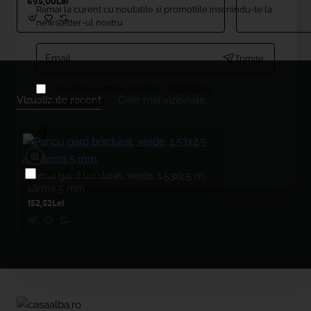
695,00Lei
Ramai la curent cu noutatile si promotiile inscriindu-te la
newsletter-ul nostru
Email....
Trimite
Am citit şi sunt de acord cu
Politică de
Vizualizate recent
Cele mai vizionate
confidențialitate
Nu mai afisa
Panou gard bordurat, verde, 1.53x2.5 m,
sârma 5 mm
152,52Lei