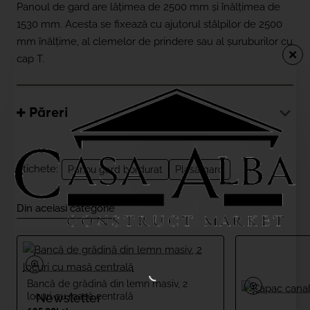
Panoul de gard are lățimea de 2500 mm și înălțimea de
1530 mm. Acesta se fixează cu ajutorul stâlpilor de 2500
mm înălțime, al clemelor de prindere sau al șuruburilor cu
cap T.
Păreri
Etichete:
Panou gard bordurat
Plasă gard
Din aceiasi categorie
Bancă de grădină din lemn masiv, 2
locuri cu masă centrală
Newsletter