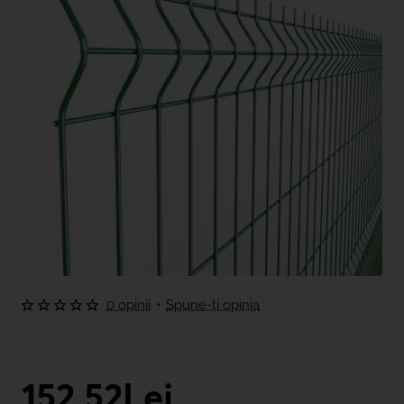
0 opinii
•
Spune-ţi opinia
152,52Lei