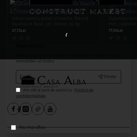
Adeziv pentru gresie și faianță, Baumit
Dușumea lemn 
Baumacol Basic, gri, interior, 25 kg
mm, calitatea
27,73Lei
77,50Lei
Newsletter
Ramai la curent cu noutatile si promotiile inscriindu-te la
newsletter-ul nostru
Email....
Trimite
Am citit şi sunt de acord cu
Politică de
confidențialitate
Nu mai afisa