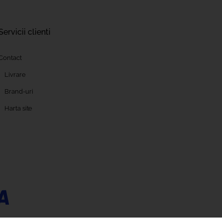
Servicii clienti
Contact
Livrare
Brand-uri
Harta site