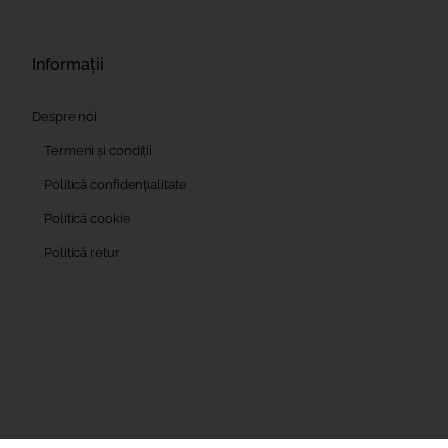
Informații
Despre noi
Termeni și condiții
Politică confidențialitate
Politică cookie
Politică retur