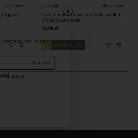
Stoc furnizor
Stoc furnizor
Lumytools
Stoc furnizor
i, LT99040
Greblă pentru frunze cu coadă, 22 dinți,
LT35875 Lumytools
32,89Lei
i promotiile inscriindu-te la
Adaugă în Coş
Trimite
istei
cu
Politică de