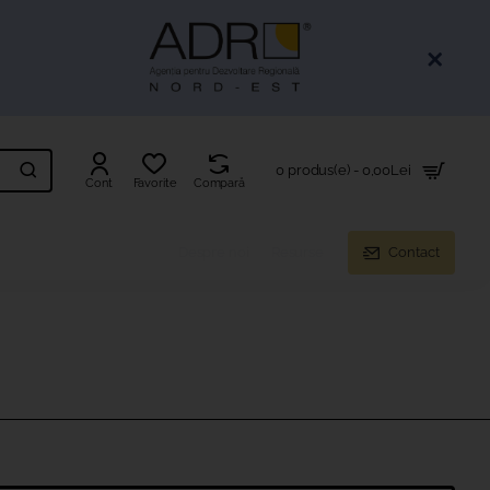
0 produs(e) - 0,00Lei
Cont
Favorite
Compară
Despre noi
Resurse
Contact