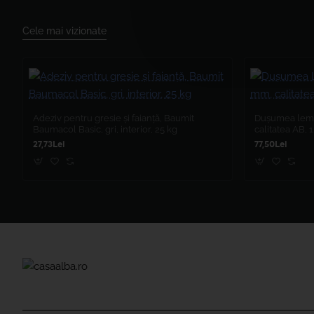
Cele mai vizionate
Adeziv pentru gresie și faianță, Baumit
Dușumea lemn
Baumacol Basic, gri, interior, 25 kg
calitatea AB,
27,73Lei
77,50Lei