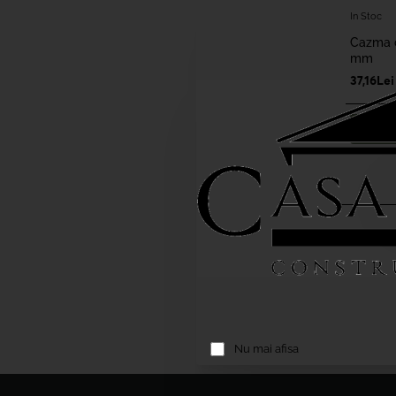
In Stoc
Cazma c
mm
37,16Lei
A
Nu mai afisa