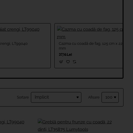
 crengi, LT99040
Cazma cu coadă de fag, 125 cm x 220
mm
37,16Lei
Sortare
Afisare