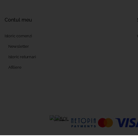
Contul meu
Istoric comenzi
Newsletter
Istoric returnari
Afiliere