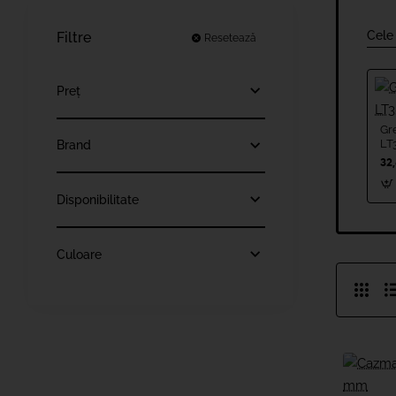
Cele
Filtre
Resetează
Preț
Gre
LT
Brand
32
Disponibilitate
Culoare