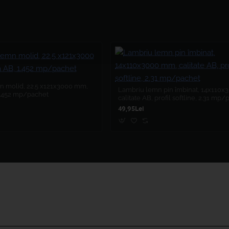
 molid, 22.5 x121x3000 mm,
Lambriu lemn pin îmbinat, 14x110
 1.452 mp/pachet
calitate AB, profil softline, 2.31 mp
49,95Lei