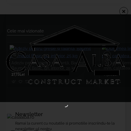
Cele mai vizionate
Adeziv pentru gresie și faianță, Baumit
Dușumea lemn 
Baumacol Basic, gri, interior, 25 kg
mm, calitatea
27,73Lei
77,50Lei
Newsletter
Ramai la curent cu noutatile si promotiile inscriindu-te la
newsletter-ul nostru