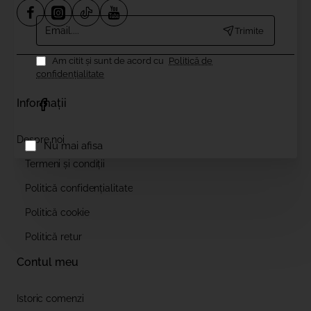
Email....
Trimite
Am citit şi sunt de acord cu
Politică de
confidențialitate
Informații
Despre noi
Nu mai afisa
Termeni și condiții
Politică confidențialitate
Politică cookie
Politică retur
Contul meu
Istoric comenzi