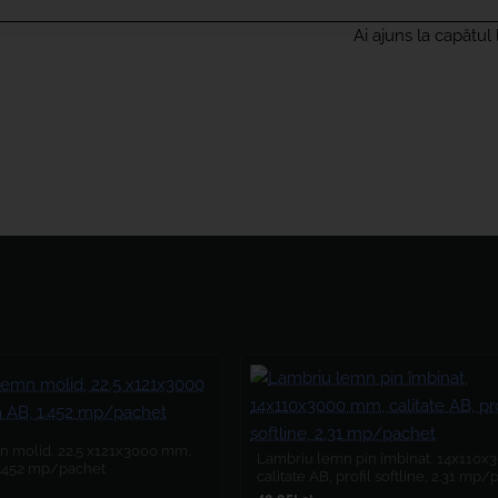
Ai ajuns la capătul l
 molid, 22.5 x121x3000 mm,
Lambriu lemn pin îmbinat, 14x110
 1.452 mp/pachet
calitate AB, profil softline, 2.31 mp