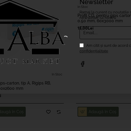
Newsletter
In Stoc
Ramai la curent cu noutatile s
Profil CD, pentru gips carto
newsletter-ul nostru
0.50 mm, 60x3000 mm
Email....
13,00Lei
Am citit şi sunt de acord 
confidențialitate
In Stoc
ps-carton, tip A, Rigips RB,
200x2600 mm
i
daugă în Coş
Adaugă în Coş