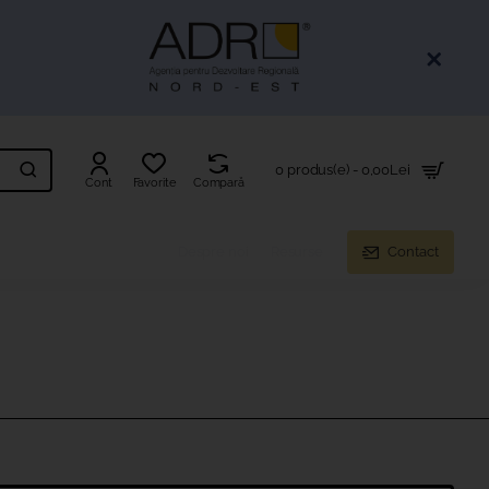
0 produs(e) - 0,00Lei
Cont
Favorite
Compară
Despre noi
Resurse
Contact