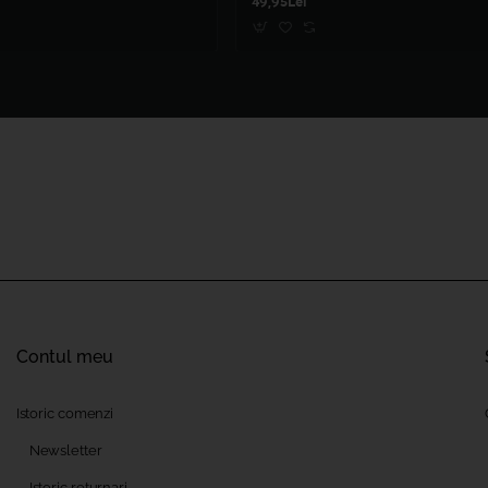
49,95Lei
Contul meu
Istoric comenzi
Newsletter
Istoric returnari