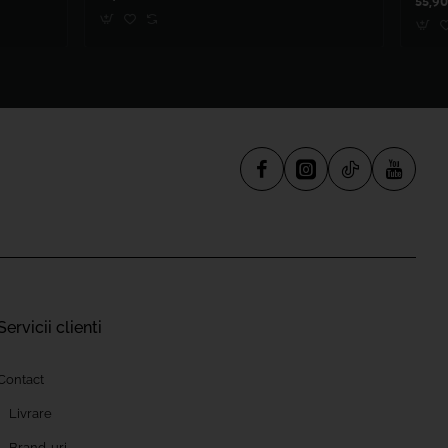
55,90
Servicii clienti
Contact
Livrare
Brand-uri