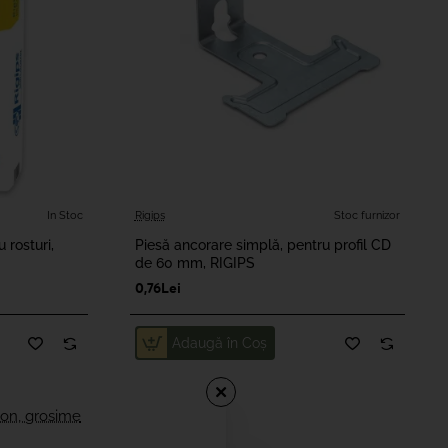
Stoc furnizor
In Stoc
Rigips
Stoc furnizor
 rosturi,
Piesă ancorare simplă, pentru profil CD
de 60 mm, RIGIPS
0,76Lei
Adaugă în Coş