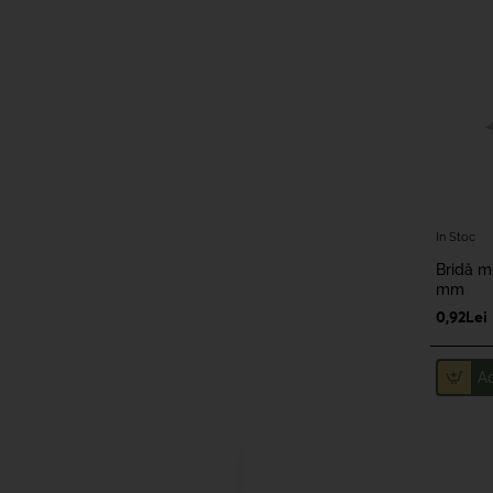
In Stoc
Bridă m
mm
0,92Lei
A