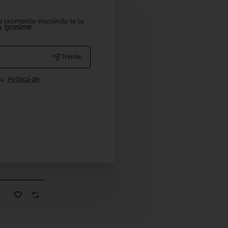
i promotiile inscriindu-te la
n, grosime
Trimite
cu
Politică de