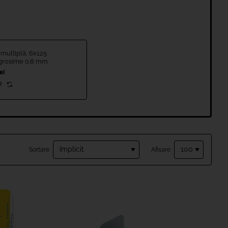
 multiplă, 6x125
grosime 0.8 mm
ei
Sortare
Afisare