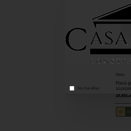
Rigips
Placă gi
Nu mai afisa
12.5x1
45,80Le
A