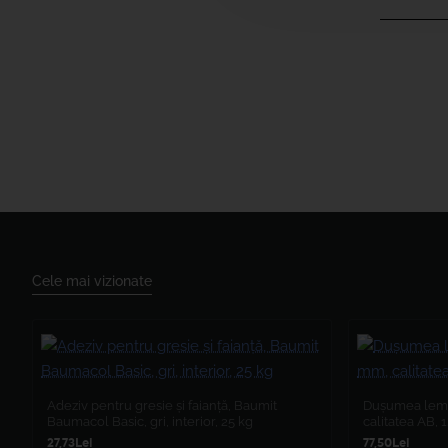
Cele mai vizionate
Adeziv pentru gresie și faianță, Baumit
Dușumea lemn
Baumacol Basic, gri, interior, 25 kg
calitatea AB,
27,73Lei
77,50Lei