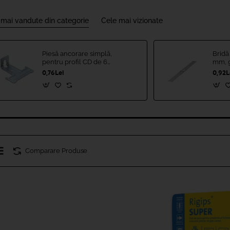
 mai vandute din categorie
Cele mai vizionate
Piesă ancorare simplă,
Bridă
pentru profil CD de 60
mm, 
mm, RIGIPS
0,76Lei
0,92L
Comparare Produse