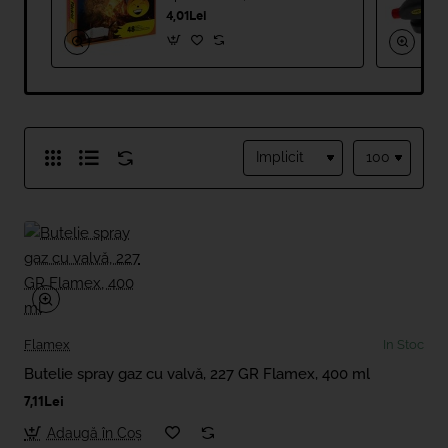
Flăcărici, 48 bucăți
4,01Lei
Flamex
In Stoc
Butelie spray gaz cu valvă, 227 GR Flamex, 400 ml
7,11Lei
Adaugă în Coş