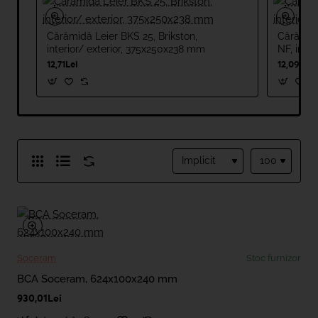
Cărămidă Leier BKS 25, Brikston,
Cărămid
interior/ exterior, 375x250x238 mm
NF, inte
mm
12,71Lei
12,09Lei
Soceram
Stoc furnizor
BCA Soceram, 624x100x240 mm
930,01Lei