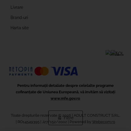
Livrare
Brand-uri
Harta site
Pentru informații detaliate despre celelalte programe
cofinanțate de Uniunea Europeană, vă invităm să vizitați
www.mfe.gov.ro
Toate drepturile rezervate ©
2026
| ADULT CONSTRUCT S.R.L.
Filtre
|
RO14549395 | J27/152/2002 | Powered by
Webecom.ro