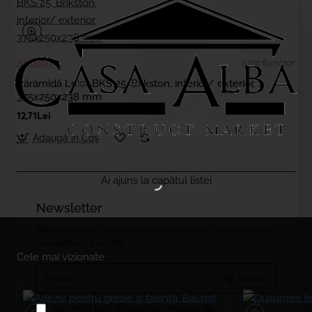
Brikston
Stoc furnizor
Cărămidă Leier BKS 25, Brikston, interior/ exterior,
375x250x238 mm
12,71Lei
Adaugă în Coş
Ai ajuns la capătul listei
Newsletter
Ramai la curent cu noutatile si promotiile inscriindu-te la
newsletter-ul nostru
Cele mai vizionate
Email....
Trimite
Am citit şi sunt de acord cu
Politică de