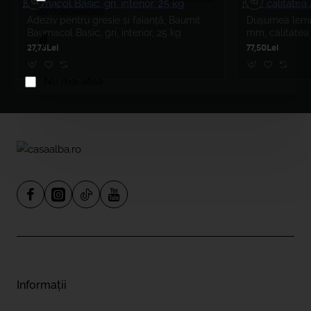
confidențialitate
Adeziv pentru gresie și faianță, Baumit
Dușumea lemn 
Baumacol Basic, gri, interior, 25 kg
mm, calitatea
27,73Lei
77,50Lei
Nu mai afisa
Informații