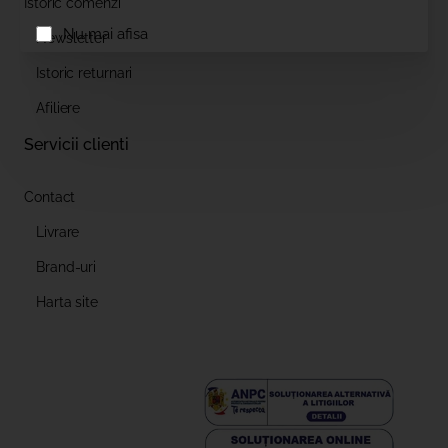
Istoric comenzi
Nu mai afisa
Newsletter
Istoric returnari
Afiliere
Servicii clienti
Contact
Livrare
Brand-uri
Harta site