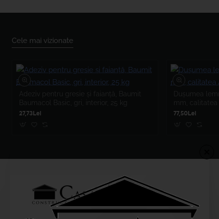
Cele mai vizionate
Adeziv pentru gresie și faianță, Baumit
Dușumea lemn 
Baumacol Basic, gri, interior, 25 kg
mm, calitatea
27,73Lei
77,50Lei