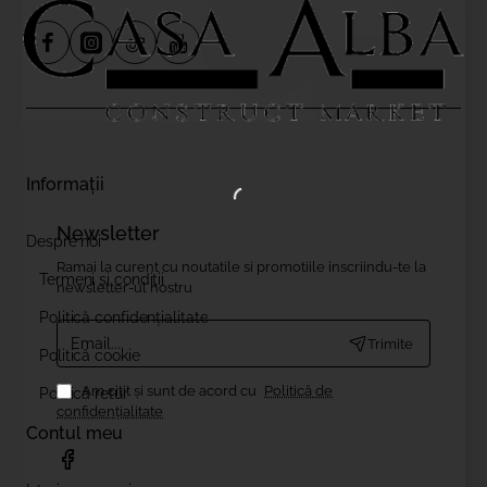
Informații
Newsletter
Despre noi
Ramai la curent cu noutatile si promotiile inscriindu-te la
Termeni și condiții
newsletter-ul nostru
Politică confidențialitate
Email....
Trimite
Politică cookie
Am citit şi sunt de acord cu
Politică de
Politică retur
confidențialitate
Contul meu