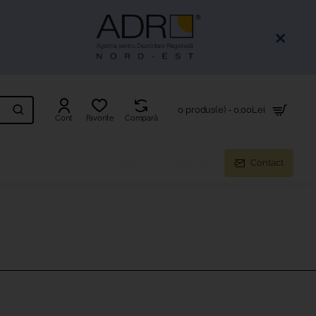
0 produs(e) - 0,00Lei
Cont
Favorite
Compară
Despre noi
Resurse
Contact