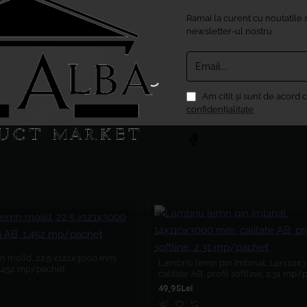
Ramai la curent cu noutatile s
newsletter-ul nostru
Email....
Am citit şi sunt de acord 
confidențialitate
 molid, 22.5 x121x3000 mm,
Lambriu lemn pin îmbinat, 14x110
 1.452 mp/pachet
calitate AB, profil softline, 2.31 mp
49,95Lei