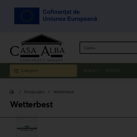
Cauta...
Categorii
Brand
OFERTE
Producător
Wetterbest
home
Wetterbest