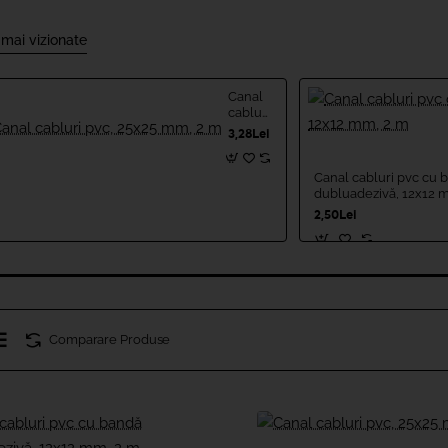
 mai vizionate
Canal
cabluri
pvc,
3,28Lei
25x25
mm, 2
m
Canal cabluri pvc cu 
dubluadezivă, 12x12 
2,50Lei
Comparare Produse