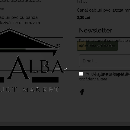
In Stoc
zor
zor
Canal cabluri pvc, 25x25 m
abluri pvc cu bandă
3,28Lei
ezivă, 12x12 mm, 2 m
Newsletter
Ramai la curent cu noutatile s
daugă în Coş
Adaugă în Coş
newsletter-ul nostru
Email....
Am citit şi sunt de acord 
Ai ajuns la capătul l
confidențialitate