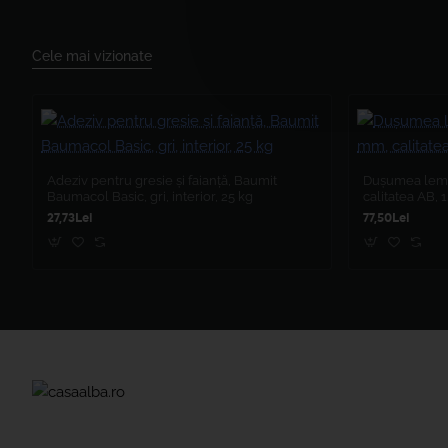
Cele mai vizionate
Adeziv pentru gresie și faianță, Baumit
Dușumea lemn
Baumacol Basic, gri, interior, 25 kg
calitatea AB,
27,73Lei
77,50Lei