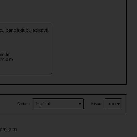
bandă
mm, 2 m
Sortare
Afisare