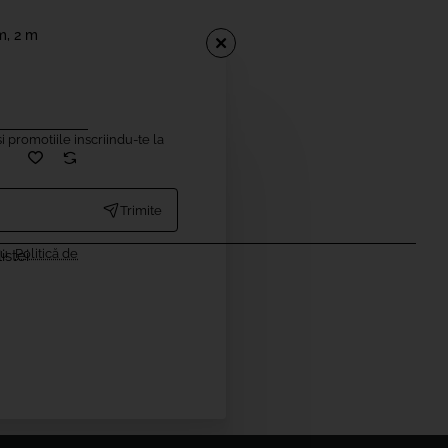
m, 2 m
i promotiile inscriindu-te la
Trimite
cu
Politică de
istei