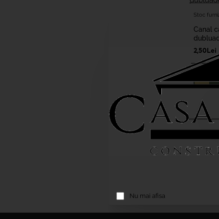
Stoc furni
Stoc furni
Canal c
dubluad
2,50Lei
A
Nu mai afisa