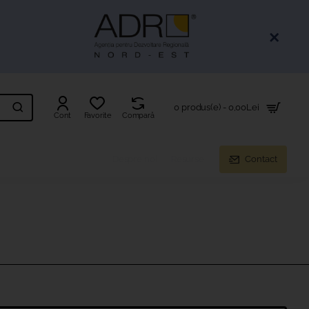
0 produs(e) - 0,00Lei
Cont
Favorite
Compară
Despre noi
Resurse
Contact