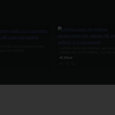
 molid, 22.5 x121x3000 mm,
Lambriu lemn pin îmbinat, 14x110
 1.452 mp/pachet
calitate AB, profil softline, 2.31 mp
49,95Lei