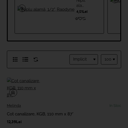
Niplu
alamă,
1/2",
4,51Lei
Raodyne
Melinda
In Stoc
Cot canalizare, KGB, 110 mm x 87°
12,39Lei