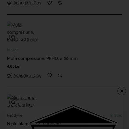
Adaugă în Coş
In Stoc
Mufă compresiune, PEHD, ⌀ 20 mm
4,85Lei
Adaugă în Coş
Raodyne
In Stoc
Niplu alamă, 1/2", Raodyne