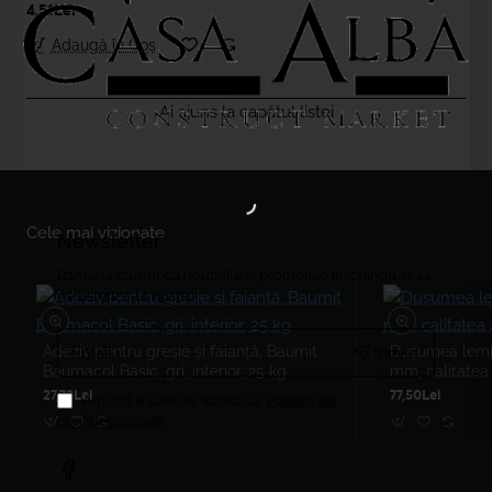
4,51Lei
Adaugă în Coş
Ai ajuns la capătul listei
Cele mai vizionate
Newsletter
Ramai la curent cu noutatile si promotiile inscriindu-te la
newsletter-ul nostru
Email....
Adeziv pentru gresie și faianță, Baumit
Dușumea lemn 
Trimite
Baumacol Basic, gri, interior, 25 kg
mm, calitatea
27,73Lei
77,50Lei
Am citit şi sunt de acord cu
Politică de
confidențialitate