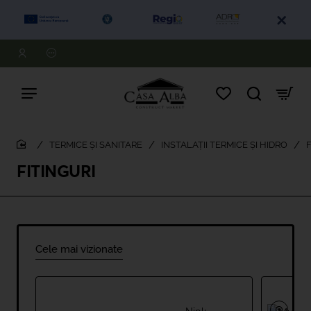
TERMICE ȘI SANITARE
INSTALAȚII TERMICE ȘI HIDRO
F
home
FITINGURI
Cele mai vizionate