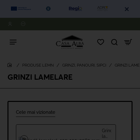
PRODUSE LEMN
GRINZI, PANOURI, SIPCI
GRINZI LAM
home
GRINZI LAMELARE
Cele mai vizionate
Grindă
lamelară,