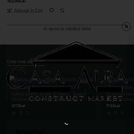
102,90Lei
Adaugă în Coş
Ai ajuns la capătul listei
Cele mai vizionate
Adeziv pentru gresie și faianță, Baumit
Dușumea lemn 
Baumacol Basic, gri, interior, 25 kg
mm, calitatea
27,73Lei
77,50Lei
Newsletter