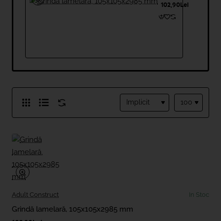
105x105x2985
102,90Lei
mm
Adult Construct
In Stoc
Grindă lamelară, 105x105x2985 mm