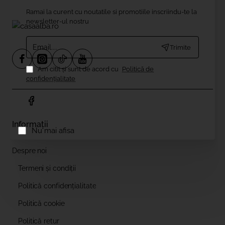
Ramai la curent cu noutatile si promotiile inscriindu-te la
newsletter-ul nostru
Email....
Trimite
Am citit şi sunt de acord cu
Politică de
confidențialitate
Informații
Nu mai afisa
Despre noi
Termeni și condiții
Politică confidențialitate
Politică cookie
Politică retur