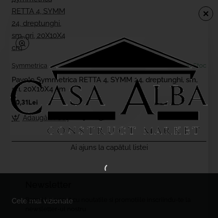
Symmetrica
In Stoc
Pavele Symmetrica RETTA 4, SYMM 24, dreptunghi, sm,
gri, 20X10X4 cm
50,31Lei
Adaugă în Coş
Ai ajuns la capătul listei
Newsletter
Ramai la curent cu noutatile si promotiile inscriindu-te la
Cele mai vizionate
newsletter-ul nostru