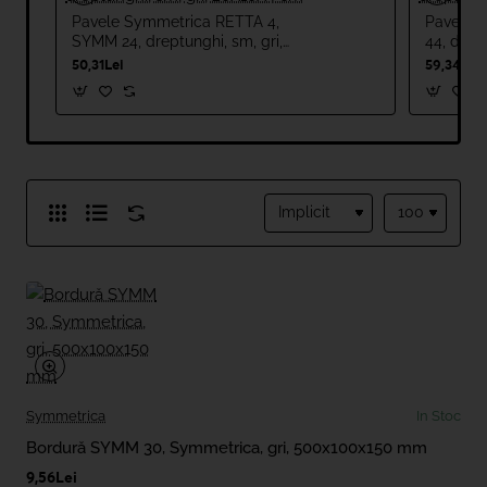
Pavele Symmetrica RETTA 4,
Pavele 
SYMM 24, dreptunghi, sm, gri,
44, drep
20X10X4 cm
50,31Lei
59,34Lei
Symmetrica
In Stoc
Bordură SYMM 30, Symmetrica, gri, 500x100x150 mm
9,56Lei