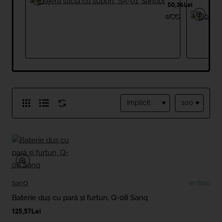
cu
50,36Lei
suport,
SA-
01,
Sanobi
SanQ
In Stoc
Baterie duș cu pară și furtun, Q-08 Sanq
125,57Lei