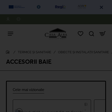
TERMICE ȘI SANITARE
OBIECTE ȘI INSTALAȚII SANITARE
home
ACCESORII BAIE
Cele mai vizionate
Etajeră
sticlă