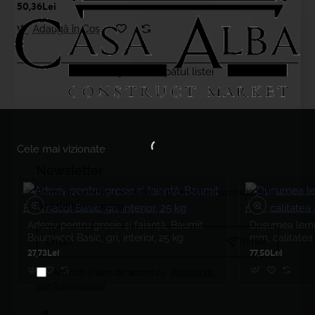
50,36Lei
Adaugă în Coş
Ai ajuns la capătul listei
Cele mai vizionate
Newsletter
Ramai la curent cu noutatile si promotiile inscriindu-te la
newsletter-ul nostru
Adeziv pentru gresie și faianță, Baumit
Dușumea lemn 
Email....
Baumacol Basic, gri, interior, 25 kg
mm, calitatea
Trimite
27,73Lei
77,50Lei
Am citit şi sunt de acord cu
Politică de
confidențialitate