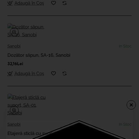
Adaugă în Coş
Sanobi
In Stoc
Dozător săpun, SA-16, Sanobi
32,16Lei
Adaugă în Coş
Sanobi
In Stoc
Etajeră sticlă cu suport, SA-01, Sanobi