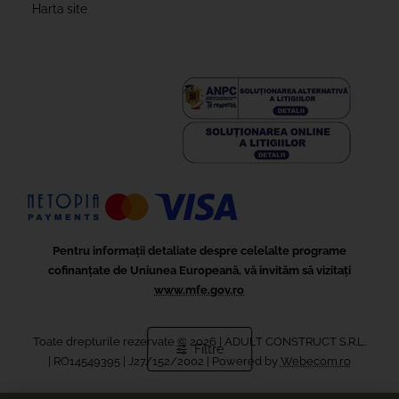
Harta site
Pentru informații detaliate despre celelalte programe
cofinanțate de Uniunea Europeană, vă invităm să vizitați
www.mfe.gov.ro
Toate drepturile rezervate ©
2026
| ADULT CONSTRUCT S.R.L.
Filtre
|
RO14549395 | J27/152/2002 | Powered by
Webecom.ro