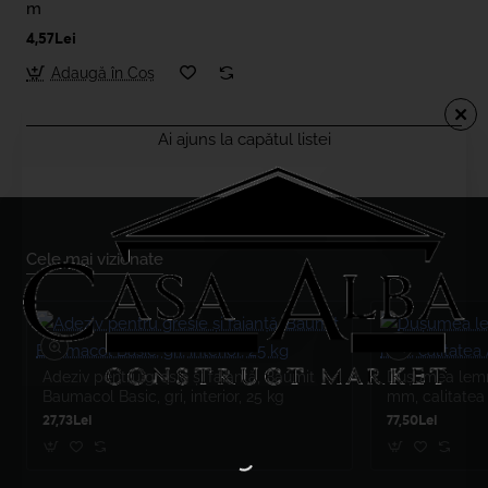
m
4,57Lei
Adaugă în Coş
Ai ajuns la capătul listei
Cele mai vizionate
Adeziv pentru gresie și faianță, Baumit
Dușumea lemn 
Baumacol Basic, gri, interior, 25 kg
mm, calitatea
27,73Lei
77,50Lei