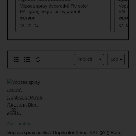
Vopsea spray decorativă Fly color,
Vopsea s
RAL 9005 negru lucios, 400ml
RAL 2004
23,99Lei
20,34Lei
Stoc furnizor
Vopsea spray acrilică, Duplicolor Prima, RAL 5015 Bleu,