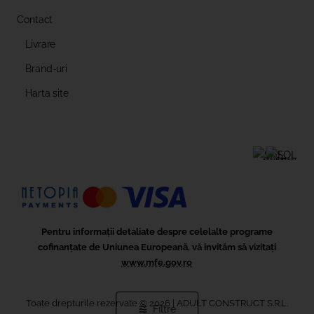
Contact
Livrare
Brand-uri
Harta site
Pentru informații detaliate despre celelalte programe
cofinanțate de Uniunea Europeană, vă invităm să vizitați
www.mfe.gov.ro
Toate drepturile rezervate ©
2026
| ADULT CONSTRUCT S.R.L.
Filtre