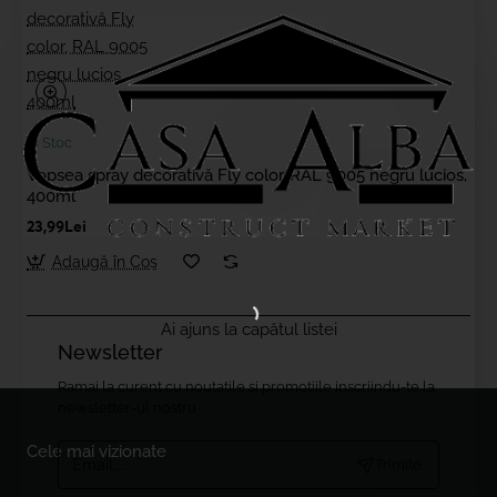
In Stoc
Vopsea spray decorativă Fly color, RAL 9005 negru lucios,
400ml
23,99Lei
Adaugă în Coş
Ai ajuns la capătul listei
Newsletter
Ramai la curent cu noutatile si promotiile inscriindu-te la
newsletter-ul nostru
Email....
Cele mai vizionate
Trimite