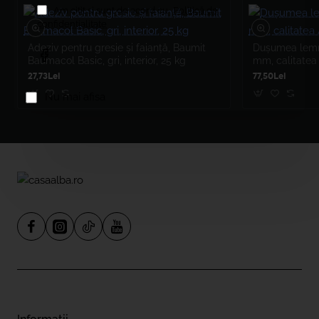
Am citit şi sunt de acord cu
Politică de
confidențialitate
Adeziv pentru gresie și faianță, Baumit
Dușumea lemn 
Baumacol Basic, gri, interior, 25 kg
mm, calitatea
27,73Lei
77,50Lei
Nu mai afisa