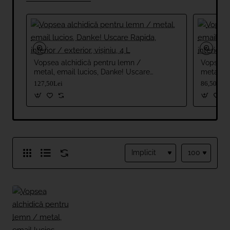
Vopsea alchidică pentru lemn /
Vopsea a
metal, email lucios, Danke! Uscare
metal, e
Rapida, interior / exterior, vișiniu, 4
Rapida, i
127,50Lei
86,50Lei
L
L