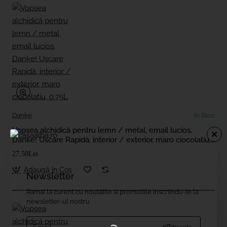
Danke
In Stoc
Vopsea alchidică pentru lemn / metal, email lucios,
Danke! Uscare Rapidă, interior / exterior, maro ciocolatiu,
0.75L
27,50Lei
Adaugă în Coş
Newsletter
Ramai la curent cu noutatile si promotiile inscriindu-te la
newsletter-ul nostru
Email....