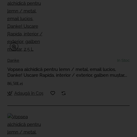
Danke
In Stoc
Vopsea alchidică pentru lemn / metal, email lucios,
Danke! Uscare Rapida, interior / exterior, galben muștar,
2.5 L
86,50Lei
Adaugă în Coş