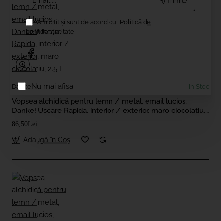
Trimite
Am citit şi sunt de acord cu
Politică de
confidențialitate
Nu mai afisa
Danke
In Stoc
Vopsea alchidică pentru lemn / metal, email lucios,
Danke! Uscare Rapida, interior / exterior, maro ciocolatiu,
2.5 L
86,50Lei
Adaugă în Coş