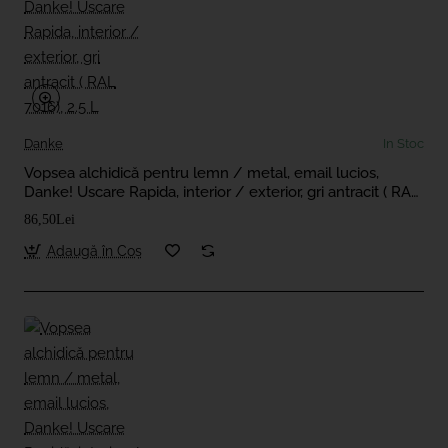
Danke
In Stoc
Vopsea alchidică pentru lemn / metal, email lucios,
Danke! Uscare Rapida, interior / exterior, gri antracit ( RAL
7016), 2.5 L
86,50Lei
Adaugă în Coş