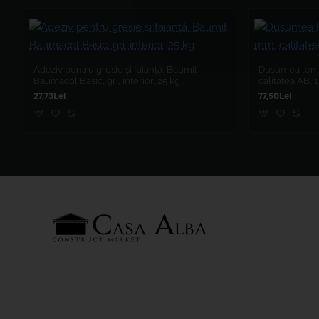
Adeziv pentru gresie și faianță, Baumit
Dușumea lemn
Baumacol Basic, gri, interior, 25 kg
calitatea AB,
27,73Lei
77,50Lei