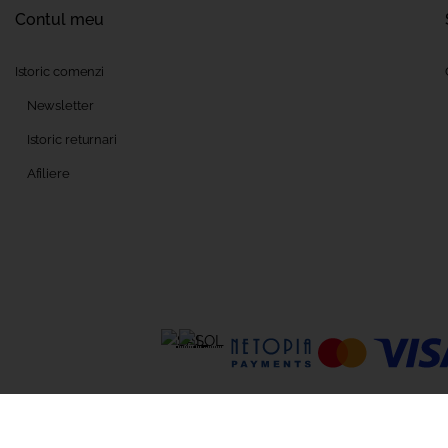
Contul meu
Istoric comenzi
Newsletter
Istoric returnari
Afiliere
e despre celelalte programe cofinanțate de Uniunea Europeană, vă invităm 