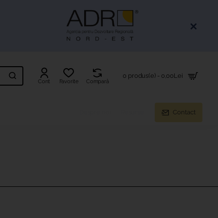
0 produs(e) - 0,00Lei
Cont
Favorite
Compară
Despre noi
Resurse
Contact