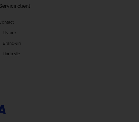
Servicii clienti
Contact
Livrare
Brand-uri
Harta site
să vizitați
www.mfe.gov.ro