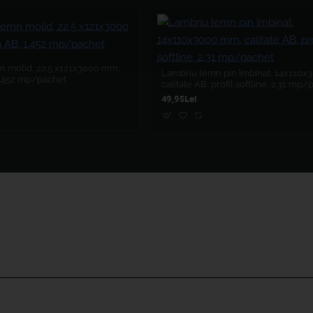
 molid, 22.5 x121x3000 mm,
Lambriu lemn pin îmbinat, 14x110
 1.452 mp/pachet
calitate AB, profil softline, 2.31 mp
49,95Lei