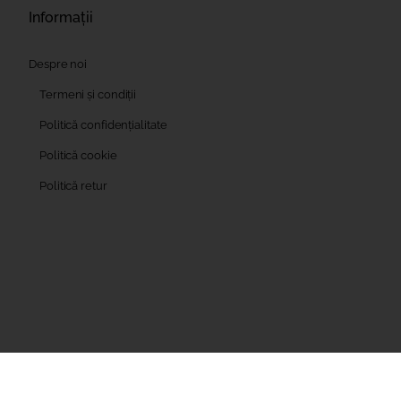
Informații
Despre noi
Termeni și condiții
Politică confidențialitate
Politică cookie
Politică retur
Pentru informații detaliat