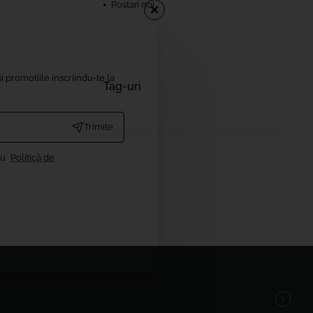
Postari noi
i promotiile inscriindu-te la
Tag-uri
Trimite
cu
Politică de