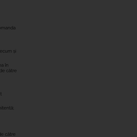
 comanda
recum și
ea în
 de către
t
itentă;
de către