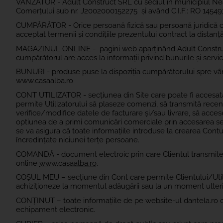
VÂNZĂTOR - Adult Construct SRL cu sediul în municipiul
Nea
Comerțului sub nr.
J2002000152275
și având C.I.F.: RO
14549
CUMPĂRĂTOR - Orice persoană fizică sau persoană juridică c
acceptat termenii și condițiile prezentului contract la distanță
MAGAZINUL ONLINE - pagini web aparținând Adult Construct 
cumpărătorul are acces la informații privind bunurile și servi
BUNURI - produse puse la dispoziția cumpărătorului spre vân
www.casaalba.ro
CONT UTILIZATOR - secțiunea din Site care poate fi accesată p
permite Utilizatorului să plaseze comenzi, să transmită recenzi
verifice/modifice datele de facturare și/sau livrare, să acces
optiunea de a primi comunicări comerciale prin accesarea secț
se va asigura că toate informațiile introduse la crearea Contulu
încredințate niciunei terțe persoane.
COMANDĂ - document electroic prin care Clientul transmite
online
www.casaalba.ro
.
COȘUL MEU
– secțiune din Cont care permite Clientului/Util
achiziționeze la momentul adăugării sau la un moment ulteri
CONȚINUT
– toate informațiile de pe website-ul dantela.ro car
echipament electronic.