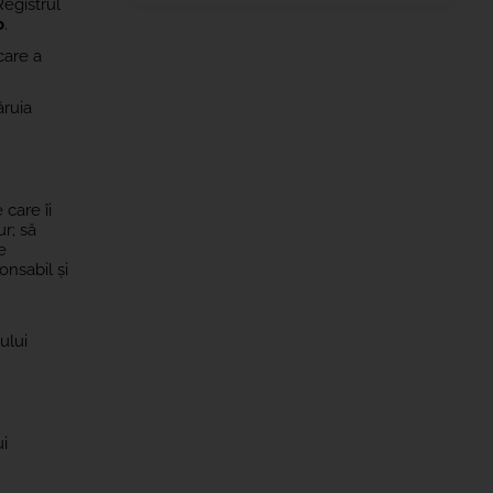
Registrul
o
.
care a
ăruia
care îi
ur; să
e
onsabil și
ului
ui