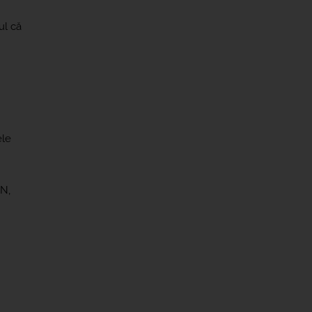
ul că
ele
N,