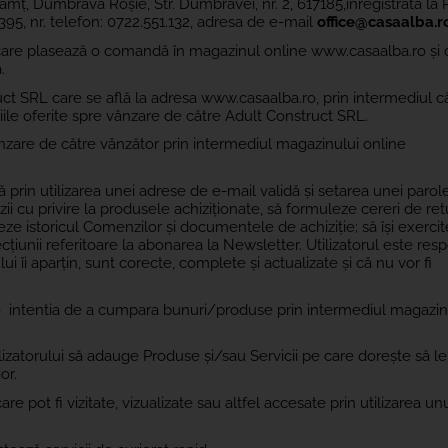
mț, Dumbrava Roșie, Str. Dumbravei, nr. 2, 617185,
înregistrată la 
395
, nr. telefon:
0722.551.132
, adresa de e-mail
office@casaalba.r
are plasează o comandă în magazinul online www.casaalba.ro și 
.
SRL care se află la adresa www.casaalba.ro, prin intermediul c
ciile oferite spre vânzare de către Adult Construct SRL.
zare de către vânzător prin intermediul magazinului online
rin utilizarea unei adrese de e-mail validă și setarea unei parole 
i cu privire la produsele achiziționate, să formuleze cereri de ret
eze istoricul Comenzilor și documentele de achiziție; să își exercit
iunii referitoare la abonarea la Newsletter. Utilizatorul este resp
i îi aparțin, sunt corecte, complete și actualizate și că nu vor fi
 intentia de a cumpara bunuri/produse prin intermediul magazin
izatorului să adauge Produse și/sau Servicii pe care dorește să le
or.
e pot fi vizitate, vizualizate sau altfel accesate prin utilizarea un