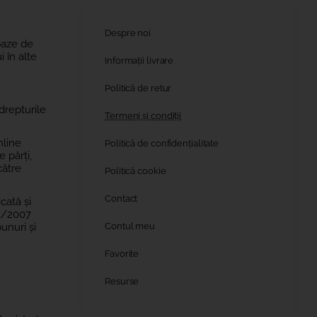
Despre noi
baze de
 în alte
Informații livrare
Politică de retur
drepturile
Termeni și condiții
nline
Politică de confidențialitate
 părți,
către
Politică cookie
Contact
cată și
63/2007
unuri și
Contul meu
Favorite
Resurse