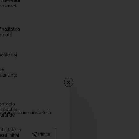
 site-ului
Construct
inalitatea
rmații
cători și
re
 a anunța
contacta
Scopul în
i promotiile inscriindu-te la
sului de
licitate în
Trimite
l inițial.