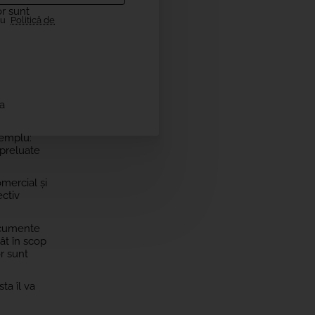
or sunt
cu
Politică de
ra
xemplu:
 preluate
omercial și
ectiv
documente
cât în scop
r sunt
ta îl va