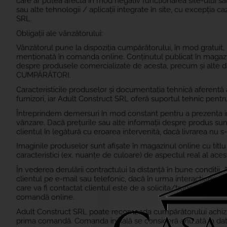
care ar putea afecta în mod negativ funcționarea site-ului sau
sau alte tehnologii / aplicații integrate în site, cu excepția 
SRL.
Obligații ale vânzătorului:
Vânzătorul pune la dispoziția cumpărătorului, în mod gratuit, in
menționată în comanda online. Conținutul publicat în magazin
despre produsele comercializate de acesta, precum și alte d
CUMPĂRĂTORI.
Caracteristicile produselor și documentația tehnică aferentă a
furnizori, iar Adult Construct SRL oferă suportul tehnic pentru
Întreprindem demersuri în mod constant pentru a prezenta in
vânzare. Dacă prețurile sau alte informații despre produs su
clientul în legătură cu eroarea intervenită, dacă livrarea nu s
Imaginile produselor sunt afișate în magazinul online cu tit
caracteristici (ex. nuanțe de culoare) de aspectul real al acest
În vederea derulării contractului la distanță în bune conditii
clientul pe e-mail sau telefonic, dacă în urma interacțiunii c
care va fi contactat clientul este de a solicita/transmite, în
comandă online.
Adult Construct SRL
poate recomanda cumpărătorului achizițio
prima comandă. Comanda inițială se consideră anulată la data