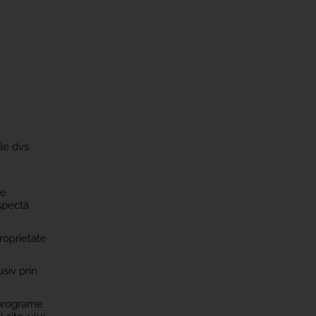
le dvs.
de
espectă
proprietate
usiv prin
u programe