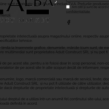
line sunt exprimate în lei (RON) și includ T.V.A. Prețurile produsel
Am citit şi sunt de acord 
confidențialitate
menzii.
proprietate intelectuală asupra magazinului online, respectiv asup
ecificațiilor tehnice.
e limita la însemnele grafice, denumirile, mărcile (cum sunt, de e
șiere multimedia) sunt proprietatea Adult Construct SRL și nu pot fi
ții de pe acest site, pentru a le folosi doar în scop personal, non-c
terialelor de pe acest site în alte scopuri decât de informare, resp
ce denumire, logo, marcă comercială sau marcă de servicii, texte, 
e Adult Construct SRL și nu pot fi utilizate de către utilizator, de
e dacă drepturile de proprietate intelectuală și drepturile de auto
lui dreptul de a utiliza într-un anumit fel conținutul site-ului, aces
rioadă definită în acord.