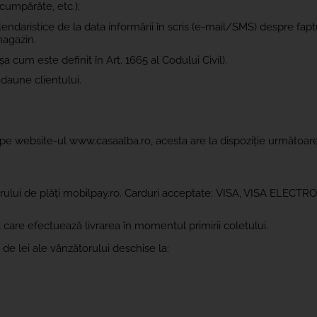
 cumpărăte, etc.);
endaristice de la data informării în scris (e-mail/SMS) despre fapt
magazin.
șa cum este definit în Art. 1665 al Codului Civil).
daune clientului.
 pe website-ul www.casaalba.ro, acesta are la dispoziție următoar
orului de plăți mobilpay.ro. Carduri acceptate:
VISA, VISA ELECTRO
 care efectuează livrarea în momentul primirii coletului.
de lei ale vânzătorului deschise la: