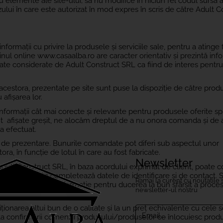
 elemente ale site-ului; să nu modifice în niciun fel codul sursă al
cazului în care este autorizat în mod expres în scris de către Adult 
formații cu privire la produsele și serviciile sale, pentru a atinge f
ul online www.casaalba.ro are caracter orientativ și prezintă info
ate considerate de Adult Construct SRL ca fiind de interes pentru
cestora, prezentate pe site sunt puse la dispoziție de către produ
 afișarea lor.
formații cât mai corecte și relevante pentru produsele oferite sp
nt afișate greșit, ne alocăm dreptul de a nu onora comanda și de
-a efectuat.
lu de prezentare. Bunurile comandate pot diferi sub aspectul unor
ora, în funcție de lotul în care au fost fabricate.
Newsletter
, Adult Construct SRL, în baza acordului exprimat de client, poate 
u site-ul, acesta completează datele de identificare și de contact. 
Ramai la curent cu noutatile s
 mod expres, orice informație pentru ducerea la bun sfârșit a proce
newsletter-ul nostru
narea altui bun de o calitate și la un preț echivalente cu cele so
Email....
 confirmării comenzii produsului/produselor ce înlocuiesc produsu