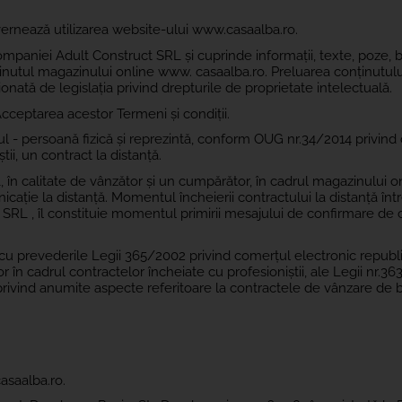
vernează utilizarea website-ului www.casaalba.ro.
mpaniei Adult Construct SRL și cuprinde informații, texte, poze, 
ținutul magazinului online www. casaalba.ro. Preluarea conținutului
onată de legislația privind drepturile de proprietate intelectuală.
Acceptarea acestor Termeni și condiții.
- persoană fizică și reprezintă, conform OUG nr.34/2014 privind 
ii, un contract la distanță.
, în calitate de vânzător și un cumpărător, în cadrul magazinului o
ație la distanță. Momentul încheierii contractului la distanță între
t SRL , îl constituie momentul primirii mesajului de confirmare de 
cu prevederile Legii 365/2002 privind comerțul electronic republi
 în cadrul contractelor încheiate cu profesioniștii, ale Legii nr.3
rivind anumite aspecte referitoare la contractele de vânzare de b
asaalba.ro.