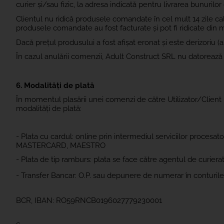
curier și/sau fizic, la adresa indicată pentru livrarea bunurilor
Clientul nu ridică produsele comandate în cel mult 14 zile cal
produsele comandate au fost facturate și pot fi ridicate din 
Dacă prețul produsului a fost afișat eronat și este derizoriu (a
În cazul anulării comenzii, Adult Construct SRL nu datorează 
6. Modalități de plată
În momentul plasării unei comenzi de către Utilizator/Client
modalități de plată:
- Plata cu cardul: online prin intermediul serviciilor procesat
MASTERCARD, MAESTRO
- Plata de tip ramburs:
plata se face către agentul de curierat
- Transfer Bancar: O.P. sau depunere de numerar în conturile 
BCR, IBAN:
RO59RNCB0196027779230001