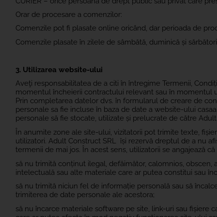
CURIER – orice persoană de drept public sau privat care prest
Orar de procesare a comenzilor:
Comenzile pot fi plasate online oricând, dar perioada de proc
Comenzile plasate în zilele de sâmbătă, duminică și sărbătoril
3. Utilizarea website-ului
Aveţi responsabilitatea de a citi în întregime Termenii, Condițiil
momentul încheierii contractului relevant sau în momentul uti
Prin completarea datelor dvs. în formularul de creare de con
personale sa fie incluse în baza de date a website-ului casaa
personale să fie stocate, utilizate și prelucrate de către Adul
În anumite zone ale site-ului, vizitatorii pot trimite texte, fiș
utilizatori. Adult Construct SRL își rezervă dreptul de a nu a
termenii de mai jos. În acest sens, utilizatorii se angajează c
să nu trimită conținut ilegal, defăimător, calomnios, obscen, a
intelectuală sau alte materiale care ar putea constitui sau î
să nu trimită niciun fel de informație personală sau să încalce
trimiterea de date personale ale acestora;
să nu încarce materiale software pe site, link-uri sau fișiere 