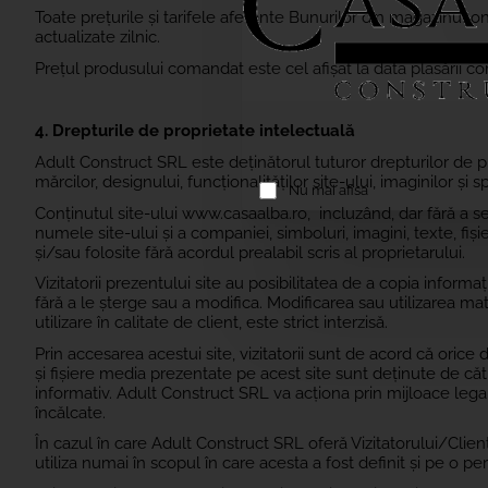
Toate prețurile și tarifele aferente Bunurilor din magazinul on
actualizate zilnic.
Prețul produsului comandat este cel afișat la data plasării co
4.
Drepturile de proprietate intelectuală
Adult Construct SRL
este deținătorul tuturor drepturilor de 
mărcilor, designului, funcționalităților site-ului, imaginilor și sp
Nu mai afisa
Conținutul site-ului www.casaalba.ro, incluzând, dar fără a s
numele site-ului și a companiei, simboluri, imagini, texte, fi
și/sau folosite fără acordul prealabil scris al proprietarului.
Vizitatorii prezentului site au posibilitatea de a copia informa
fără a le șterge sau a modifica. Modificarea sau utilizarea ma
utilizare în calitate de client, este strict interzisă.
Prin accesarea acestui site, vizitatorii sunt de acord că ori
și fișiere media prezentate pe acest site sunt deținute de cătr
informativ. Adult Construct SRL va acționa prin mijloace legal
încălcate.
În cazul în care Adult Construct SRL oferă Vizitatorului/Clientu
utiliza numai în scopul în care acesta a fost definit și pe o pe