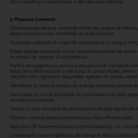
Orice modificare neautorizată a site-ului este interzisă.
5. Plasarea Comenzii
Clientul poate lansa o comandă online din pagina de listare
dupa selectarea unei modalități de plată și livrare.
Produsele adăugate în coșul de cumpărături nu atrag și înreg
Odată plasată comanda online, cumpărătorul este de acord c
cu modul de operare al vânzătorului.
Pentru parcurgerea cu succes a procesului de comandă, clien
acest sens fiind exclusiv a clientului. În unele situatii, pent
vânzător prin mijloacele disponibile agreate de acesta odată 
Vânzătorul își rezervă dreptul de a anula comanda plasată de
Dacă plata nu a fost acceptată de procesatorul de plăți agrea
eronate/incomplete;
Cardul nu este acceptat de procesatorul de plăți agreat de 
Clientul a părăsit pagina procesatorului fără a finaliza plata;
Plata prin OP (virament bancar/internet banking), nu a fost ef
Livrarea prin curier/mijloacele de transport Adult Construct S