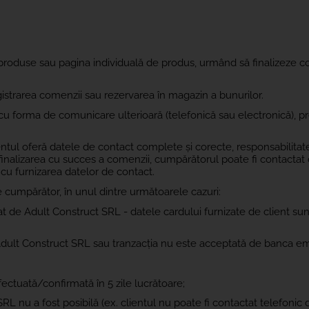
 produse sau pagina individuală de produs, urmând să finalizeze
istrarea comenzii sau rezervarea în magazin a bunurilor.
u forma de comunicare ulterioară (telefonică sau electronică), p
tul oferă datele de contact complete și corecte, responsabilitat
ru finalizarea cu succes a comenzii, cumpărătorul poate fi contactat
cu furnizarea datelor de contact.
 cumpărător, în unul dintre următoarele cazuri:
t de Adult Construct SRL - datele cardului furnizate de client sun
Adult Construct SRL sau tranzacția nu este acceptată de banca em
ectuată/confirmată în 5 zile lucrătoare;
RL nu a fost posibilă (ex. clientul nu poate fi contactat telefonic 