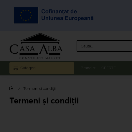
Cauta...
Categorii
Brand
OFERTE
Termeni și condiții
home
Termeni și condiții