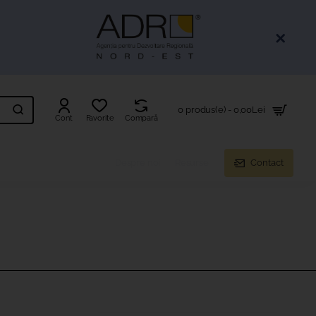
0 produs(e) - 0,00Lei
Cont
Favorite
Compară
Despre noi
Resurse
Contact