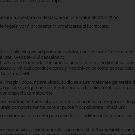
ează servicii de curierat rapid.
esare a acestora se desfășoară în intervalul 08:00 – 17:00.
e legale vor fi procesate în următoarea zi lucrătoare.
e și Politicile privind protecția datelor, care vor intra în vigoare în
lizării website-ului casaalba.ro.
t și/sau de Comandă declarați că acceptați necondiționat ca date
lba.ro, și vă dați acordul expres și neechivoc ca toate aceste date
t Construct SRL.
iere, imagini, poze, fișiere video, audio sau alte materiale generate 
fișa pe site/șterge orice conținut generat de utilizatorul care nu r
ă vor respecta următoarele:
menințător, hărțuitor, abuziv, rasist și să nu încalce drepturile de 
ncuraja comportamente care ar putea fi considerate infracțiuni;
 confidențialitatea altei persoane fizice, indiferent în ce mod, incl
care conțin viruși, fișiere corupte sau orice alt software similar sa