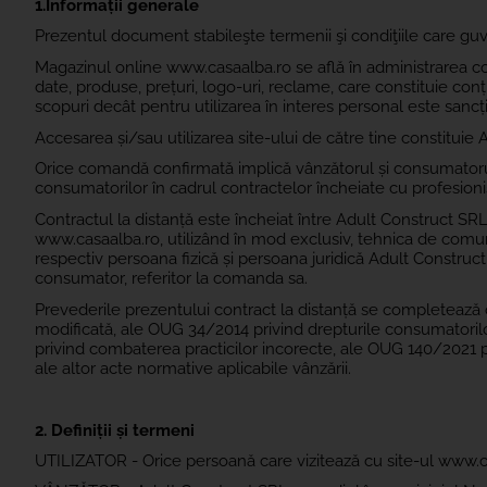
1.Informații generale
Prezentul document stabileşte termenii şi condiţiile care gu
Magazinul online www.casaalba.ro se află în administrarea co
date, produse, prețuri, logo-uri, reclame, care constituie con
scopuri decât pentru utilizarea în interes personal este sancți
Accesarea și/sau utilizarea site-ului de către tine constituie 
Orice comandă confirmată implică vânzătorul și consumatorul 
consumatorilor în cadrul contractelor încheiate cu profesionișt
Contractul la distanță este încheiat între Adult Construct SRL
www.casaalba.ro, utilizând în mod exclusiv, tehnica de comunic
respectiv persoana fizică și persoana juridică Adult Construc
consumator, referitor la comanda sa.
Prevederile prezentului contract la distanță se completează 
modificată, ale OUG 34/2014 privind drepturile consumatorilor
privind combaterea practicilor incorecte, ale OUG 140/2021 p
ale altor acte normative aplicabile vânzării.
2. Definiții și termeni
UTILIZATOR - Orice persoană care vizitează cu site-ul www.c