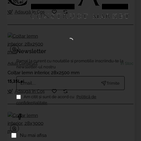
27,27Lei
Adaugă în Coş
Newsletter
Ramai la curent cu noutatile si promotiile inscriindu-te la
Adult Construct
In Stoc
newsletter-ul nostru
Colțar lemn interior, 28x2500 mm
Email....
15,35Lei
Trimite
Adaugă în Coş
Am citit şi sunt de acord cu
Politică de
confidențialitate
Nu mai afisa