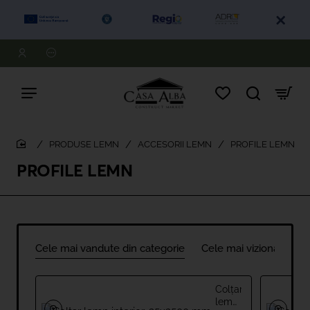
PRODUSE LEMN
ACCESORII LEMN
PROFILE LEMN
home
PROFILE LEMN
Cele mai vandute din categorie
Cele mai vizionate
Colțar
lemn