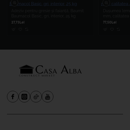
Adeziv pentru gresie și faianță, Baumit
Dușumea lemn 
Baumacol Basic, gri, interior, 25 kg
mm, calitatea
27,73Lei
77,50Lei