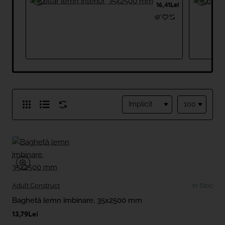
interior,
16,41Lei
35x2500
mm
Adult Construct
In Stoc
Baghetă lemn îmbinare, 35x2500 mm
13,79Lei