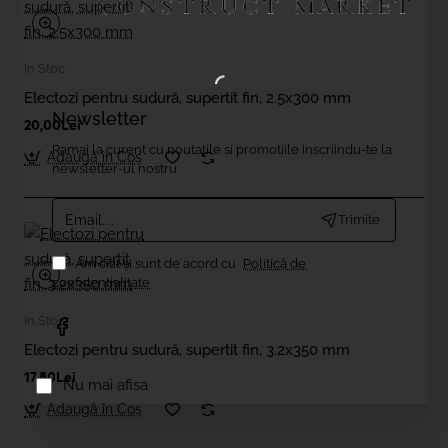
In Stoc
Electozi pentru sudură, supertit fin, 2.5x300 mm
Newsletter
20,00Lei
Ramai la curent cu noutatile si promotiile inscriindu-te la
Adaugă în Coş
newsletter-ul nostru
Email....
Trimite
Am citit şi sunt de acord cu
Politică de
confidențialitate
In Stoc
Electozi pentru sudură, supertit fin, 3.2x350 mm
17,80Lei
Nu mai afisa
Adaugă în Coş