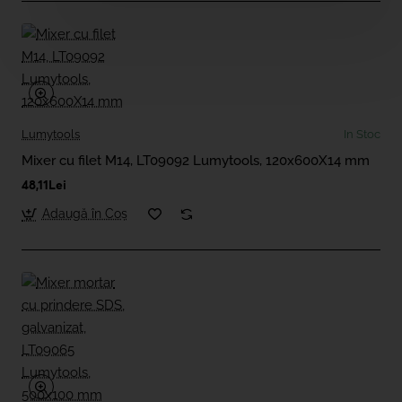
Lumytools
In Stoc
Mixer cu filet M14, LT09092 Lumytools, 120x600X14 mm
48,11Lei
Adaugă în Coş