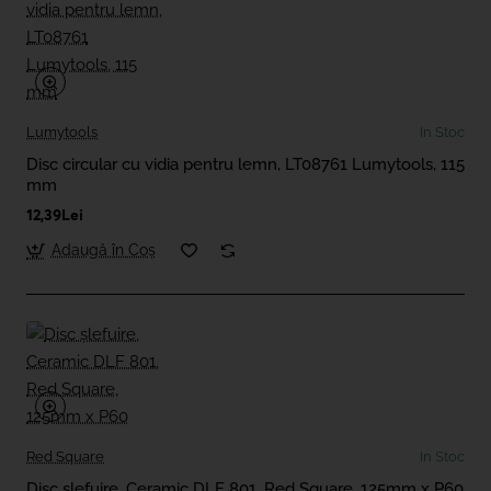
Lumytools
In Stoc
Disc circular cu vidia pentru lemn, LT08761 Lumytools, 115
mm
12,39Lei
Adaugă în Coş
Red Square
In Stoc
Disc șlefuire, Ceramic DLF 801, Red Square, 125mm x P60