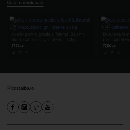
Cele mai vizionate
Adeziv pentru gresie și faianță, Baumit
Dușumea lemn 
Baumacol Basic, gri, interior, 25 kg
mm, calitatea
27,73Lei
77,50Lei