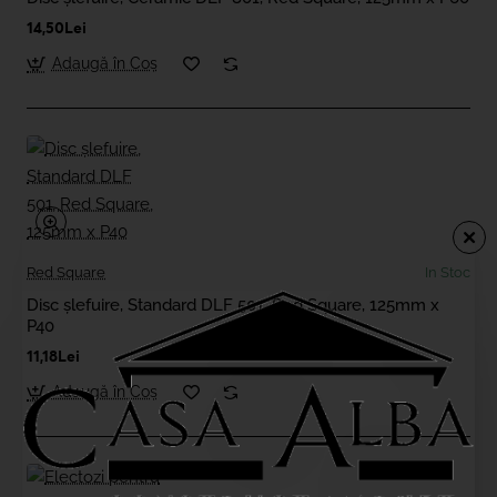
14,50Lei
Adaugă în Coş
Red Square
In Stoc
Disc șlefuire, Standard DLF 501, Red Square, 125mm x
P40
11,18Lei
Adaugă în Coş