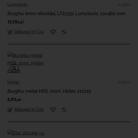
Lumytools
In Stoc
Burghiu lemn elicoidal, LT22331 Lumytools, 10x460 mm
13,70Lei
Adaugă în Coş
Heller
In Stoc
Burghiu metal HSS, 1mm, Heller 211215
5,51Lei
Adaugă în Coş