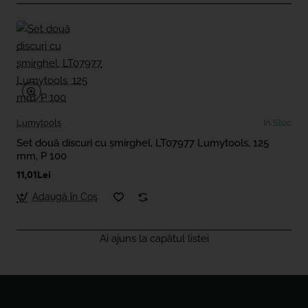
Lumytools
In Stoc
Set două discuri cu șmirghel, LT07977 Lumytools, 125
mm, P 100
11,01Lei
Adaugă în Coş
Ai ajuns la capătul listei