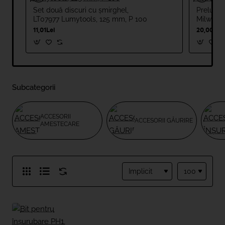
Set două discuri cu șmirghel,
Prelungi
LT07977 Lumytools, 125 mm, P 100
Milwauk
11,01Lei
20,00Lei
Subcategorii
ACCESORII
ACCESORII GĂURIRE
AMESTECARE