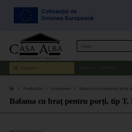
Cauta...
Categorii
Brand
OFERTE
Producător
Everpower
Balama cu braț pentru porți, 
home
Balama cu braț pentru porți, tip T