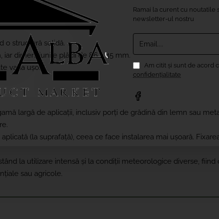
Ramai la curent cu noutatile s
newsletter-ul nostru
Email....
 o structură solidă.
iar dimensiunile plăcii de 86 x 45 mm.
Am citit şi sunt de acord 
e varia ușor).
confidențialitate
o gamă largă de aplicații, inclusiv porți de grădină din lemn sau meta
re.
licată (la suprafață), ceea ce face instalarea mai ușoară. Fixare
stând la utilizare intensă și la condiții meteorologice diverse, fiind 
nțiale sau agricole.