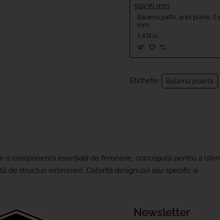
Balama pafta, aripi plane, 
mm
1,43Lei
Etichete:
Balama poartă
te o componentă esențială de feronerie, concepută pentru a oferi
tă de structuri exterioare. Datorită designului său specific și
Newsletter