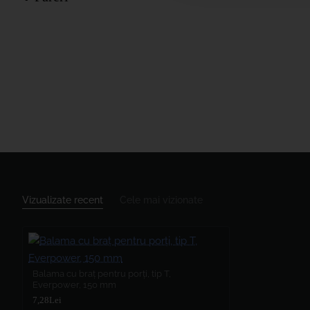
Vizualizate recent
Cele mai vizionate
Balama cu braț pentru porți, tip T,
Everpower, 150 mm
7,28Lei