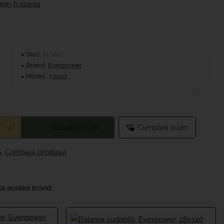
ne-ţi opinia
Stoc:
In Stoc
Brand:
Everpower
Model:
23199
Adaugă în Coş
Cumpără acum
Compară produsul
la acelasi brand