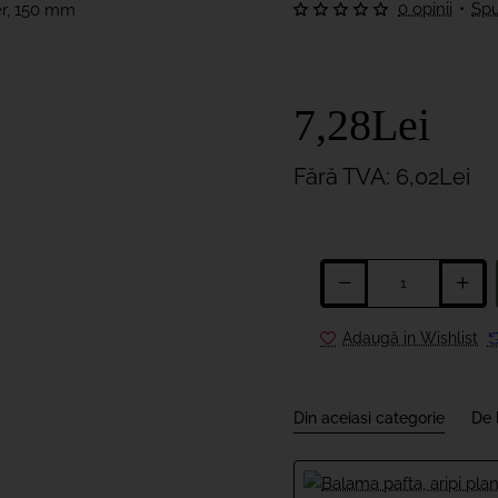
0 opinii
•
Spu
7,28Lei
Fără TVA: 6,02Lei
Adaugă in Wishlist
Din aceiasi categorie
De 