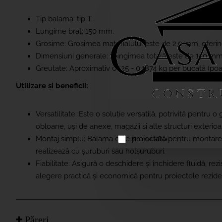
Tip balama: tip T.
Lungime braț: 150 mm.
Grosime: Grosimea materialului este de 2,0 mm, oferind
Dimensiuni generale: Lungimea totală este de 150 mm, 
Greutate: Aproximativ 0.125 - 0.1874 kg per bucată (poat
Utilizare și beneficii:
Versatilitate: Este o soluție versatilă, potrivită pentru 
obloane, uși de anexe, magazii și alte structuri exterioa
Montaj simplu: Balama este proiectată pentru montare ap
Nu mai afisa
realizează cu șuruburi sau holșuruburi.
Fiabilitate: Asigură o deschidere și închidere fluidă, rezi
alegere practică și economică pentru proiectele rezide
Păreri