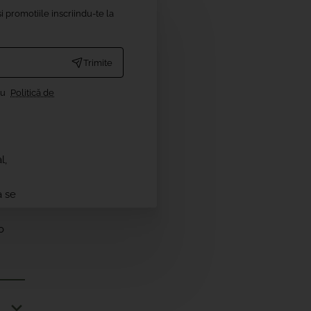
i promotiile inscriindu-te la
Trimite
cu
Politică de
l,
a se
o