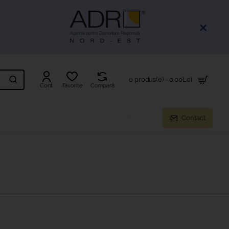
0 produs(e) - 0,00Lei
Cont
Favorite
Compară
Despre noi
Resurse
Contact