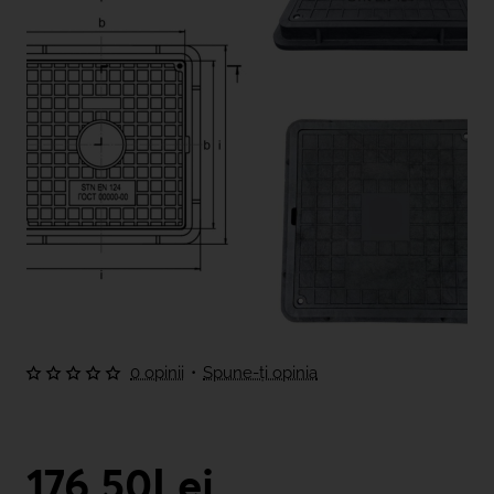
0 opinii
•
Spune-ţi opinia
176,50Lei