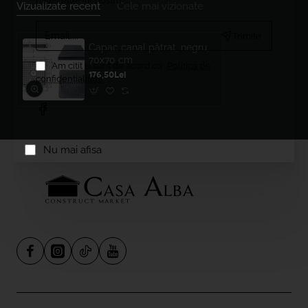
newsletter-ul nostru
Vizualizate recent
Cele mai vizionate
Email....
Trimite
Capac canal pătrat, negru,
70x70 cm
Am citit şi sunt de acord cu
Politică de
176,50Lei
confidențialitate
Nu mai afisa