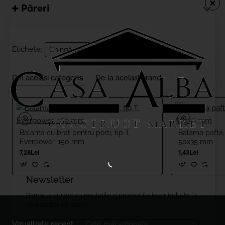
Păreri
Etichete:
Chingă bagaj
Din aceiasi categorie
De la acelasi brand
Balama cu braț pentru porți, tip T,
Balama pafta, 
Everpower, 150 mm
50x35 mm
7,28Lei
1,43Lei
Newsletter
Ramai la curent cu noutatile si promotiile inscriindu-te la
newsletter-ul nostru
Email....
Vizualizate recent
Cele mai vizionate