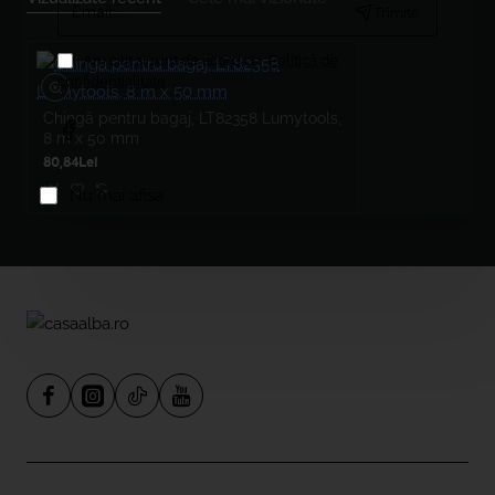
Trimite
Am citit şi sunt de acord cu
Politică de
confidențialitate
Chingă pentru bagaj, LT82358 Lumytools,
8 m x 50 mm
80,84Lei
Nu mai afisa