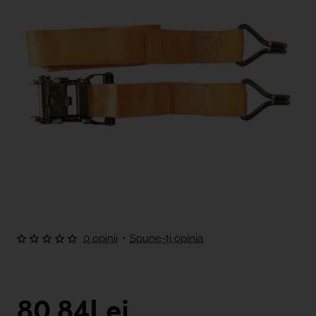
0 opinii
•
Spune-ţi opinia
80,84Lei