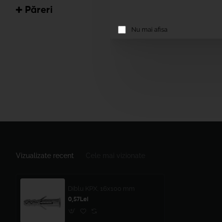
Păreri
Nu mai afisa
Vizualizate recent
Cele mai vizionate
Diblu KPX, 16x100 mm
0,57Lei