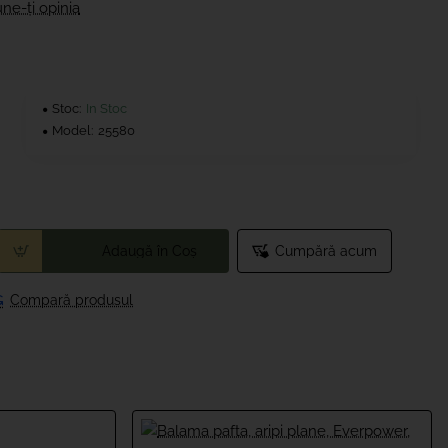
ne-ţi opinia
Stoc:
In Stoc
Model:
25580
Adaugă în Coş
Cumpără acum
Compară produsul