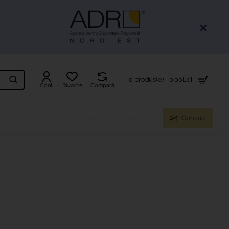
0 produs(e) - 0,00Lei
Cont
Favorite
Compară
Despre noi
Resurse
Contact