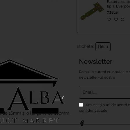
Balama cu bra
tip T, Everp
7,28Lei
Etichete:
Diblu
Newsletter
Ramai la curent cu noutatile s
newsletter-ul nostru
Email....
Am citit şi sunt de acord 
confidențialitate
sime de 16mm și o lungime de 100mm.