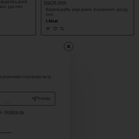
ț pentru porți,
ower, 150 mm
Balama pafta, aripi plane, Everpower, 50x35
mm
1,43Lei
i promotiile inscriindu-te la
Trimite
cu
Politică de