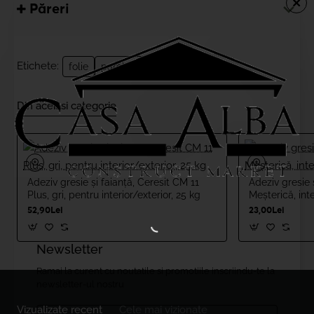
Păreri
Etichete:
folie
parchet
Din aceiasi categorie
Adeziv gresie și faianță, Ceresit CM 11
Adeziv gresie 
Plus, gri, pentru interior/exterior, 25 kg
Meșterică, inte
52,90Lei
23,00Lei
Newsletter
Ramai la curent cu noutatile si promotiile inscriindu-te la
newsletter-ul nostru
Vizualizate recent
Cele mai vizionate
Email....