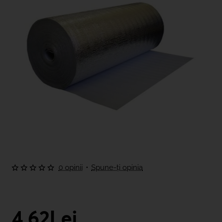
0 opinii
•
Spune-ţi opinia
4,62Lei