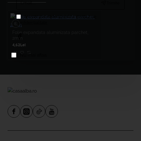
Trimite
Am citit şi sunt de acord cu
Politică de
confidențialitate
Folie expandata aluminizata parchet,
2mm
4,62Lei
Nu mai afisa