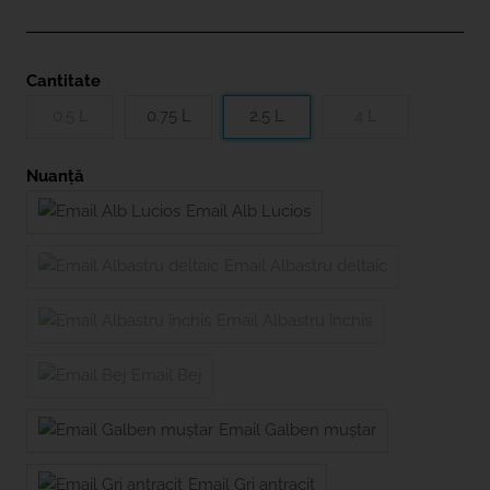
Cantitate
0.5 L
0.75 L
2.5 L
4 L
Nuanță
Email Alb Lucios
Email Albastru deltaic
Email Albastru închis
Email Bej
Email Galben muștar
Email Gri antracit