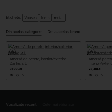
Etichete:
Vopsea
lemn
metal
Din aceiasi categorie
De la acelasi brand
Amorsă de perete, interior/exterior,
Amorsă perete 
Danke, 4 L
interior/exterio
31,00Lei
26,40Lei
Vizualizate recent
Cele mai vizionate