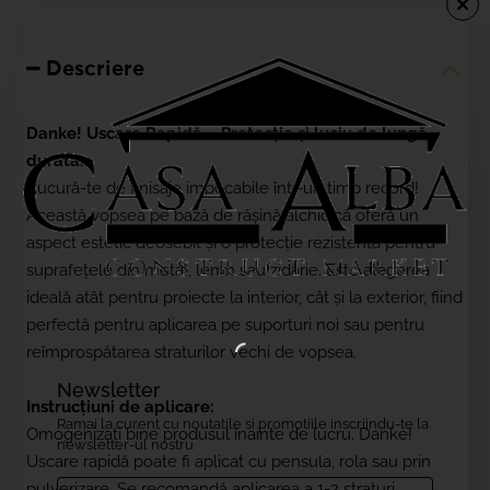
Descriere
Danke! Uscare Rapidă – Protecție și luciu de lungă
durată.
Bucură-te de finisaje impecabile într-un timp record!
Această vopsea pe bază de rășină alchidică oferă un
aspect estetic deosebit și o protecție rezistentă pentru
suprafețele din metal, lemn sau zidărie. Este alegerea
ideală atât pentru proiecte la interior, cât și la exterior, fiind
perfectă pentru aplicarea pe suporturi noi sau pentru
reîmprospătarea straturilor vechi de vopsea.
Newsletter
Instrucțiuni de aplicare:
Ramai la curent cu noutatile si promotiile inscriindu-te la
Omogenizați bine produsul înainte de lucru. Danke!
newsletter-ul nostru
Uscare rapidă poate fi aplicat cu pensula, rola sau prin
Email....
pulverizare. Se recomandă aplicarea a 1-2 straturi,