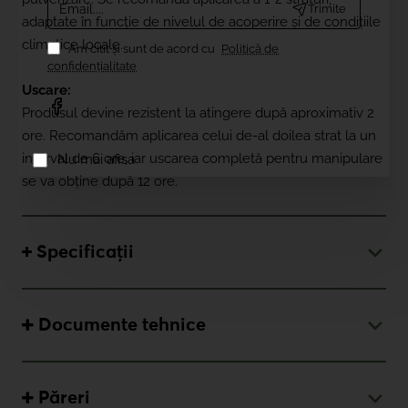
Trimite
adaptate în funcție de nivelul de acoperire și de condițiile
climatice locale.
Am citit şi sunt de acord cu
Politică de
confidențialitate
Uscare:
Produsul devine rezistent la atingere după aproximativ 2
ore. Recomandăm aplicarea celui de-al doilea strat la un
interval de 6 ore, iar uscarea completă pentru manipulare
Nu mai afisa
se va obține după 12 ore.
Specificații
Documente tehnice
Păreri