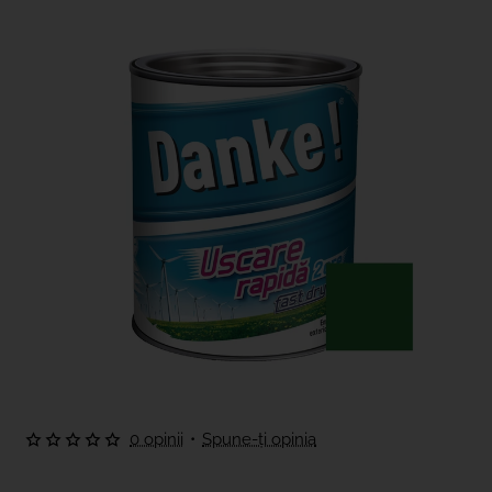
Nou
0 opinii
•
Spune-ţi opinia